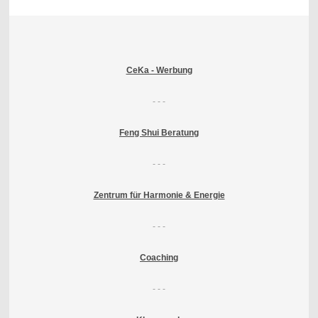
CeKa - Werbung
- - -
Feng Shui Beratung
- - -
Zentrum für Harmonie & Energie
- - -
Coaching
- - -